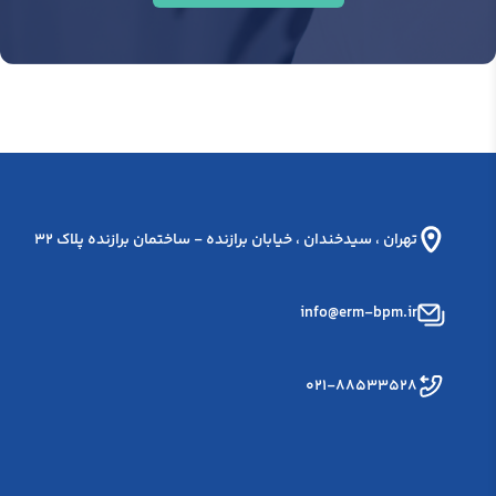
تهران ، سيدخندان ، خيابان برازنده - ساختمان برازنده پلاک 32
info@erm-bpm.ir
۰۲۱-۸۸۵۳۳۵۲۸