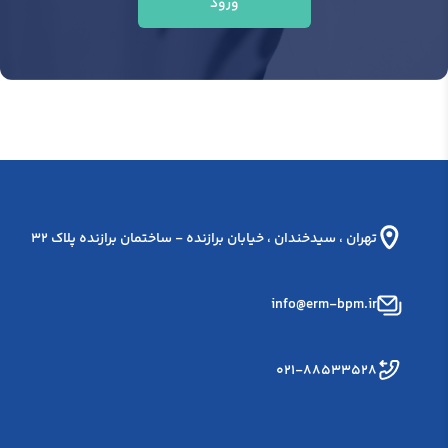
ورود
تهران ، سيدخندان ، خيابان برازنده - ساختمان برازنده پلاک 32
info@erm-bpm.ir
۰۲۱-۸۸۵۳۳۵۲۸